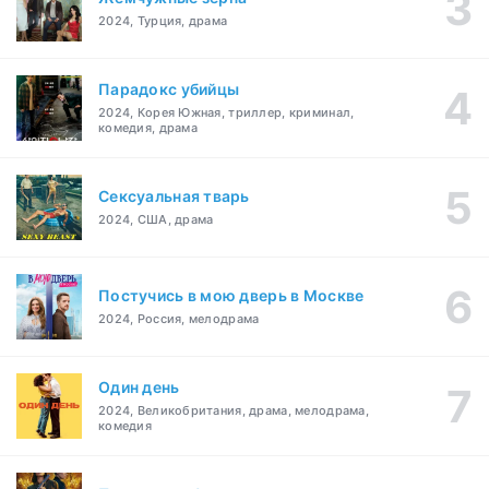
2024, Турция, драма
Парадокс убийцы
2024, Корея Южная, триллер, криминал,
комедия, драма
Сексуальная тварь
2024, США, драма
Постучись в мою дверь в Москве
2024, Россия, мелодрама
Один день
2024, Великобритания, драма, мелодрама,
комедия