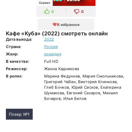
Сериал
0
0
В избранное
Кафе «Куба» (2022) смотреть онлайн
Дата выхода:
2022
Страна:
Россия
Жанр:
комедия
В качестве:
Full HD
Режиссер:
Жанна Кадникова
В ролях:
Марина Федункив, Мария Смольникова,
Григорий Чабан, Виктория Клинкова,
Глеб Бочков, Юрий Сисков, Екатерина
Шумакова, Евгений Сахаров, Михаил
Бочаров, Илья Белов
Плеер №1