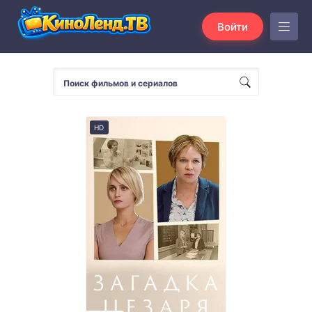
Войти
HD