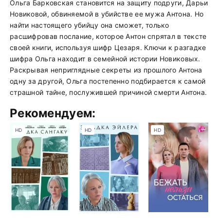
Ольга Барковская становится на защиту подруги, Дарьи
Новиковой, обвиняемой в убийстве ее мужа Антона. Но
найти настоящего убийцу она сможет, только
расшифровав послание, которое Антон спрятал в тексте
своей книги, используя шифр Цезаря. Ключи к разгадке
шифра Ольга находит в семейной истории Новиковых.
Раскрывая неприглядные секреты из прошлого Антона
одну за другой, Ольга постепенно подбирается к самой
страшной тайне, послужившей причиной смерти Антона.
Рекомендуем:
HD
HD
HD