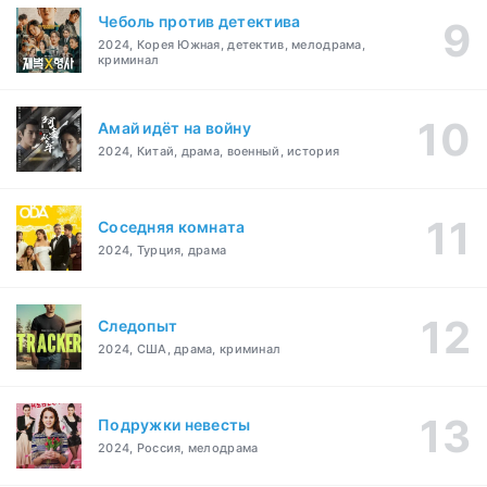
Чеболь против детектива
2024, Корея Южная, детектив, мелодрама,
криминал
Амай идёт на войну
2024, Китай, драма, военный, история
Соседняя комната
2024, Турция, драма
Следопыт
2024, США, драма, криминал
Подружки невесты
2024, Россия, мелодрама