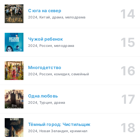
С юга на север
2024, Китай, драма, мелодрама
Чужой ребенок
2024, Россия, мелодрама
Многодетство
2024, Россия, комедия, семейный
Одна любовь
2024, Турция, драма
Тёмный город: Чистильщик
2024, Новая Зеландия, криминал