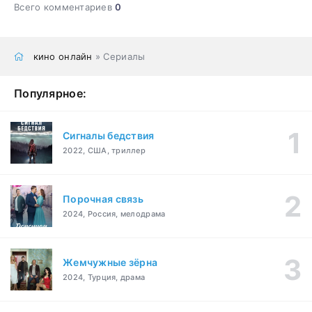
Всего комментариев
0
кино онлайн
» Сериалы
Популярное:
Сигналы бедствия
2022, США, триллер
Порочная связь
2024, Россия, мелодрама
Жемчужные зёрна
2024, Турция, драма