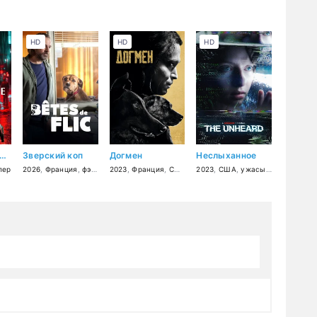
HD
HD
HD
 паутине обмана
Зверский коп
Догмен
Неслыханное
я
лер
2026
,
Франция
,
фэнтези
2023
,
триллер
,
Франция
,
комедия
,
США
,
,
криминал
драма
2023
,
,
США
боевик
,
ужасы
,
триллер
,
др