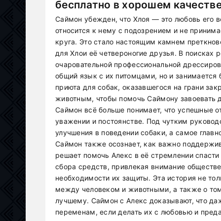
бесплатно в хорошем качеств
Саймон убежден, что Хлоя — это любовь его в
относится к нему с подозрением и не принима
круга. Это стало настоящим камнем преткнове
для Хлои её четвероногие друзья. В поисках 
очаровательной профессиональной дрессиров
общий язык с их питомцами, но и занимается
приюта для собак, оказавшегося на грани зак
животным, чтобы помочь Саймону завоевать 
Саймон всё больше понимает, что успешные о
уважении и постоянстве. Под чутким руковод
улучшения в поведении собаки, а самое главно
Саймон также осознает, как важно поддержив
решает помочь Алекс в её стремлении спасти
сбора средств, привлекая внимание обществ
необходимости их защиты. Эта история не тол
между человеком и животными, а также о том
лучшему. Саймон с Алекс доказывают, что да
переменам, если делать их с любовью и пред