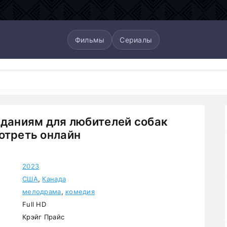
Фильмы
Сериалы
иданиям для любителей собак
отреть онлайн
2023
США
,
Канада
мелодрама
,
комедия
Full HD
Крэйг Прайс