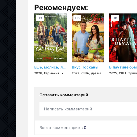
Рекомендуем:
HD
HD
HD
Ешь, молись, лай
Вкус Тосканы
В
2026
,
Германия
,
комедия
2022
,
США
,
драма
,
мелодрама
2025
,
США
,
комеди
,
трил
Оставить комментарий
Написать комментарий
Всего комментариев
0