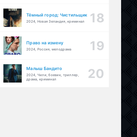
Тёмный город: Чистильщик
2024, Новая Зеландия, криминал
Право на измену
2024, Россия, мелодрама
Малыш Бандито
2024, Чили, боевик, триллер,
драма, криминал