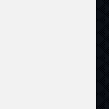
ама
,
детектив