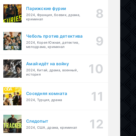
Парижские фурии
2024, Франция, боевик, драма,
криминал
Чеболь против детектива
2024, Корея Южная, детектив,
мелодрама, криминал
Амай идёт на войну
2024, Китай, драма, военный,
история
Соседняя комната
2024, Турция, драма
Следопыт
2024, США, драма, криминал