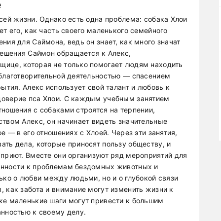
е
сей жизни. Однако есть одна проблема: собака Хлои
ет его, как часть своего маленького семейного
ния для Саймона, ведь он знает, как много значат
решения Саймон обращается к Алекс,
щице, которая не только помогает людям находить
 благотворительной деятельностью — спасением
рытия. Алекс использует свой талант и любовь к
доверие пса Хлои. С каждым учебным занятием
тношения с собаками строятся на терпении,
ством Алекс, он начинает видеть значительные
е — в его отношениях с Хлоей. Через эти занятия,
ать дела, которые приносят пользу обществу, и
 приют. Вместе они организуют ряд мероприятий для
енности к проблемам бездомных животных и
ько о любви между людьми, но и о глубокой связи
, как забота и внимание могут изменить жизни к
же маленькие шаги могут привести к большим
анностью к своему делу.