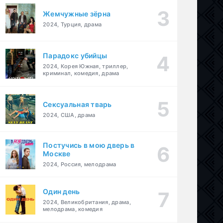
Жемчужные зёрна
2024, Турция, драма
Парадокс убийцы
2024, Корея Южная, триллер,
криминал, комедия, драма
Сексуальная тварь
2024, США, драма
Постучись в мою дверь в
Москве
2024, Россия, мелодрама
Один день
2024, Великобритания, драма,
мелодрама, комедия