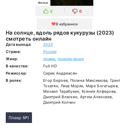
Фильм
0
0
В избранное
На солнце, вдоль рядов кукурузы (2023)
смотреть онлайн
Дата выхода:
2023
Страна:
Россия
Жанр:
драма
,
приключения
В качестве:
Full HD
Режиссер:
Сарик Андреасян
В ролях:
Егор Бероев, Полина Максимова, Грант
Тохатян, Лиза Моряк, Марк Богатырев,
Михаил Тарабукин, Ксения Алферова,
Дмитрий Власкин, Артем Алексеев,
Дмитрий Колчин
Плеер №1