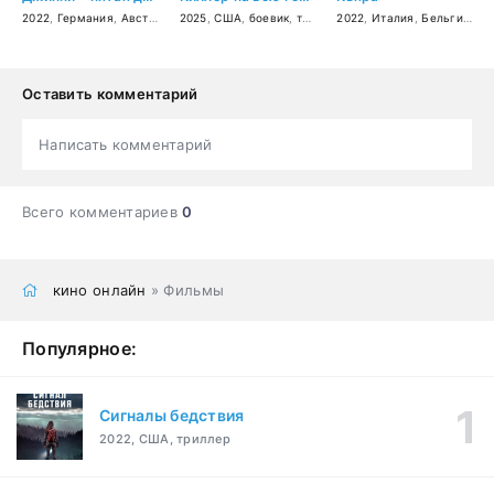
2022
,
Германия
,
Австрия
,
триллер
2025
,
США
,
драма
,
боевик
,
криминал
,
триллер
2022
,
комедия
,
Италия
,
криминал
,
Бельгия
,
би
Оставить комментарий
Написать комментарий
Всего комментариев
0
кино онлайн
» Фильмы
Популярное:
Сигналы бедствия
2022, США, триллер