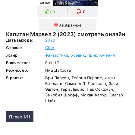
Фильм
0
0
В избранное
Капитан Марвел 2 (2023) смотреть онлайн
Дата выхода:
2023
Страна:
США
Жанр:
фантастика
,
боевик
,
приключения
В качестве:
Full HD
Режиссер:
Ниа ДаКоста
В ролях:
Бри Ларсон, Тейона Паррис, Иман
Веллани, Сэмюэл Л. Джексон, Зави
Эштон, Гари Льюис, Пак Со-джун,
Зенобия Шрофф, Мохан Капур, Саагар
Шайх
Плеер №1