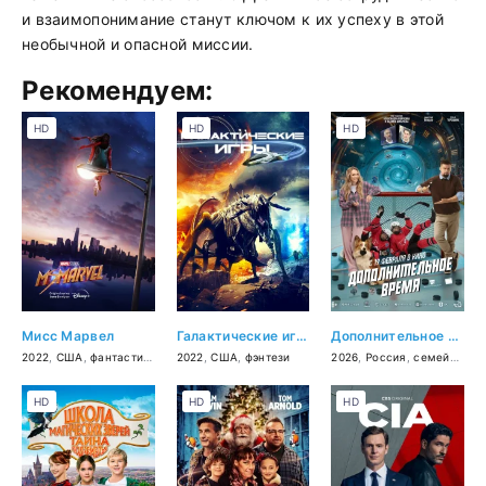
и взаимопонимание станут ключом к их успеху в этой
необычной и опасной миссии.
Рекомендуем:
HD
HD
HD
Мисс Марвел
Галактические игры
Дополнительное время
2022
,
США
,
фантастика
,
фэнтези
2022
,
,
США
боевик
,
фэнтези
,
комедия
2026
,
Россия
,
семейный
,
HD
HD
HD