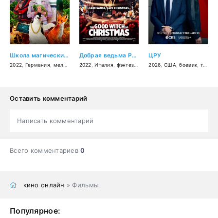
Школа магических зверей 2
Добрая ведьма Рождества
ЦРУ
2022
,
Германия
,
мелодрама
2022
,
комедия
,
Италия
,
приключения
,
фэнтези
,
комедия
,
семейный
2026
,
,
США
семейный
,
,
фэнтези
боевик
,
триллер
Оставить комментарий
Написать комментарий
Всего комментариев
0
кино онлайн
» Фильмы
Популярное: