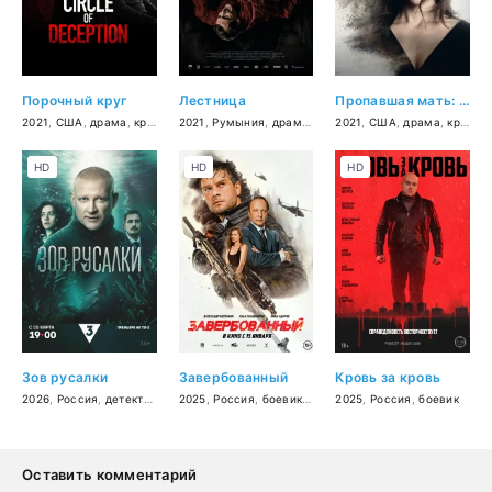
Порочный круг
Лестница
Пропавшая мать: Исчезновение Дженнифер Дулос
2021
,
США
,
драма
,
криминал
2021
,
Румыния
,
драма
,
история
2021
,
США
,
драма
,
криминал
HD
HD
HD
Зов русалки
Завербованный
Кровь за кровь
2026
,
Россия
,
детектив
2025
,
Россия
,
боевик
,
триллер
2025
,
Россия
,
боевик
Оставить комментарий