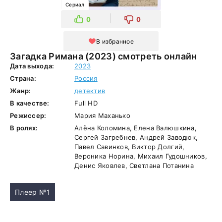
Сериал
0
0
В избранное
Загадка Римана (2023) смотреть онлайн
Дата выхода:
2023
Страна:
Россия
Жанр:
детектив
В качестве:
Full HD
Режиссер:
Мария Маханько
В ролях:
Алёна Коломина, Елена Валюшкина,
Сергей Загребнев, Андрей Заводюк,
Павел Савинков, Виктор Долгий,
Вероника Норина, Михаил Гудошников,
Денис Яковлев, Светлана Потанина
Плеер №1