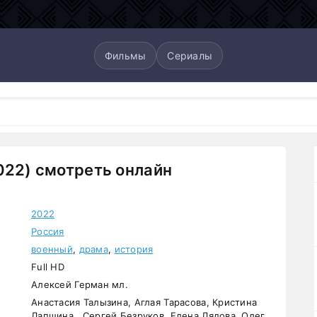
Фильмы
Сериалы
022) смотреть онлайн
2022
Россия
военный
,
драма
,
история
Full HD
Алексей Герман мл.
Анастасия Талызина, Аглая Тарасова, Кристина
Лапшина , Сергей Безруков, Елена Лядова, Олег