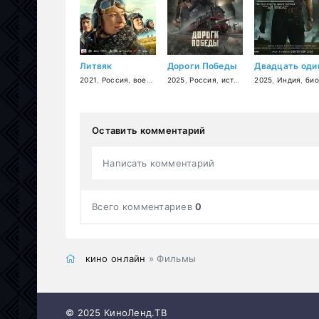
Литвяк
Дороги Победы
Двадцать оди
2021
,
Россия
,
военный
,
2025
история
,
Россия
,
биография
,
история
2025
,
Индия
,
биограф
Оставить комментарий
Написать комментарий
Всего комментариев
0
кино онлайн
» Фильмы
© 2025 КиноЛенд.ТВ