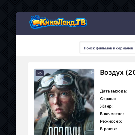
Воздух (2
HD
Дата выхода:
Страна:
Жанр:
В качестве:
Режиссер:
В ролях: