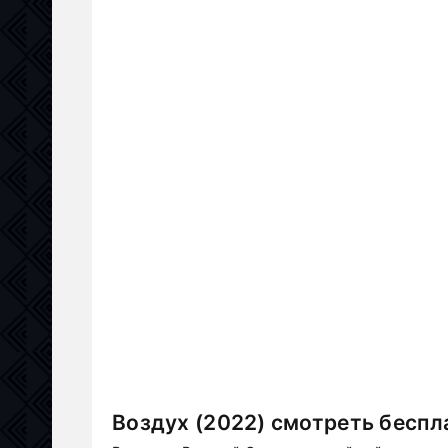
Воздух (2022) смотреть беспл