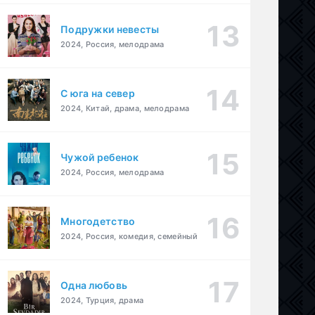
Подружки невесты
2024, Россия, мелодрама
С юга на север
2024, Китай, драма, мелодрама
Чужой ребенок
2024, Россия, мелодрама
Многодетство
2024, Россия, комедия, семейный
Одна любовь
2024, Турция, драма