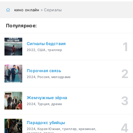
кино онлайн
» Сериалы
Популярное:
Сигналы бедствия
2022, США, триллер
Порочная связь
2024, Россия, мелодрама
Жемчужные зёрна
2024, Турция, драма
Парадокс убийцы
2024, Корея Южная, триллер, криминал,