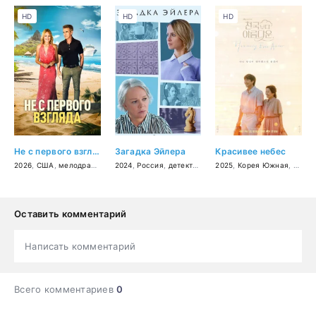
HD
HD
HD
Не с первого взгляда
Загадка Эйлера
Красивее небес
2026
,
США
,
мелодрама
,
комедия
2024
,
Россия
,
детектив
2025
,
Корея Южная
,
мело
Оставить комментарий
Написать комментарий
Всего комментариев
0