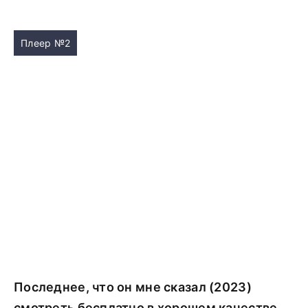
Плеер №2
Последнее, что он мне сказал (2023)
смотреть бесплатно в хорошем качестве