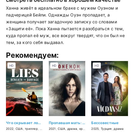
Ханна живёт в идеальном браке с мужем Оуэном и
падчерицей Бейли. Однажды Оуэн пропадает, а
женщина получает загадочную записку со словами
«Защити её». Пока Ханна пытается разобраться с тем,
куда пропал её муж, все вокруг твердят, что он был не
тем, за кого себя выдавал.
Рекомендуем:
HD
HD
HD
Что скрывает ложь
Пропавшая мать: Исчезновение Дженнифер Дулос
Бессовестные
2022
,
США
,
триллер
,
драма
2021
,
США
,
драма
,
криминал
2025
,
Турция
,
драма