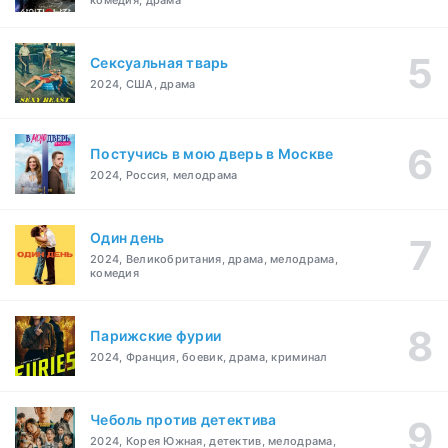
комедия, драма
Сексуальная тварь
2024, США, драма
Постучись в мою дверь в Москве
2024, Россия, мелодрама
Один день
2024, Великобритания, драма, мелодрама,
комедия
Парижские фурии
2024, Франция, боевик, драма, криминал
Чеболь против детектива
2024, Корея Южная, детектив, мелодрама,