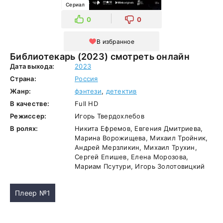
Сериал
0
0
В избранное
Библиотекарь (2023) смотреть онлайн
Дата выхода:
2023
Страна:
Россия
Жанр:
фэнтези
,
детектив
В качестве:
Full HD
Режиссер:
Игорь Твердохлебов
В ролях:
Никита Ефремов, Евгения Дмитриева,
Марина Ворожищева, Михаил Тройник,
Андрей Мерзликин, Михаил Трухин,
Сергей Епишев, Елена Морозова,
Мариам Псутури, Игорь Золотовицкий
Плеер №1