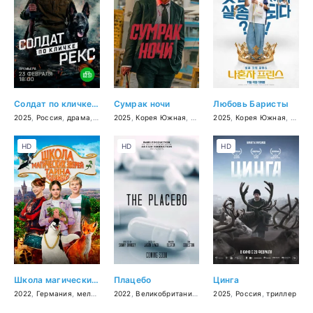
Солдат по кличке Рекс
Сумрак ночи
Любовь Баристы
2025
,
Россия
,
драма
,
военный
2025
,
Корея Южная
,
криминал
2025
,
,
детектив
Корея Южная
,
драма
,
мело
HD
HD
HD
Школа магических зверей 2
Плацебо
Цинга
2022
,
Германия
,
мелодрама
2022
,
комедия
,
Великобритания
,
приключения
,
драма
,
семейный
2025
,
Россия
,
фэнтези
,
триллер