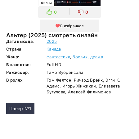
Фильм
0
0
В избранное
Альтер (2025) смотреть онлайн
Дата выхода:
2025
Страна:
Канада
Жанр:
фантастика
,
боевик
,
драма
В качестве:
Full HD
Режиссер:
Тимо Вуоренсола
В ролях:
Том Фелтон, Ричард Брейк, Эгги К.
Адамс, Игорь Жижикин, Елизавета
Бугулова, Алексей Филимонов
Плеер №1