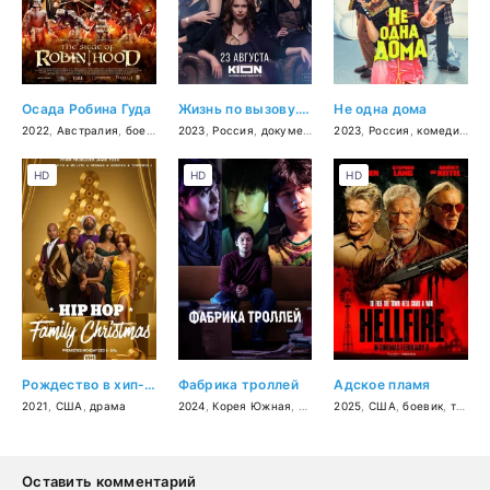
Осада Робина Гуда
Жизнь по вызову. Док
Не одна дома
2022
,
Австралия
,
боевик
2023
,
Россия
,
документальный
2023
,
Россия
,
комедия
,
пр
HD
HD
HD
Рождество в хип-хоп семье
Фабрика троллей
Адское пламя
2021
,
США
,
драма
2024
,
Корея Южная
,
драма
2025
,
детектив
,
США
,
боевик
,
триллер
Оставить комментарий