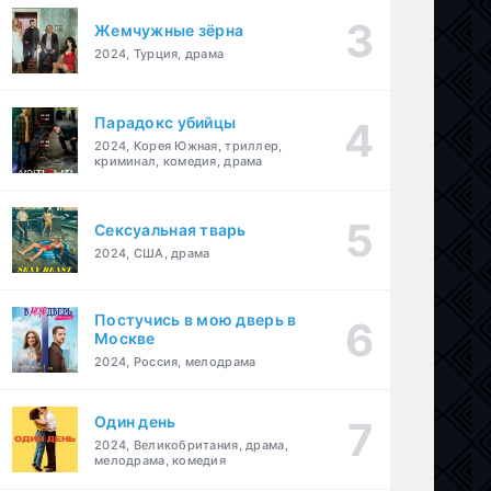
Жемчужные зёрна
2024, Турция, драма
Парадокс убийцы
2024, Корея Южная, триллер,
криминал, комедия, драма
Сексуальная тварь
2024, США, драма
Постучись в мою дверь в
Москве
2024, Россия, мелодрама
Один день
2024, Великобритания, драма,
мелодрама, комедия