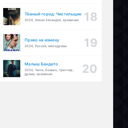
Тёмный город: Чистильщик
2024, Новая Зеландия, криминал
Право на измену
2024, Россия, мелодрама
Малыш Бандито
2024, Чили, боевик, триллер,
драма, криминал