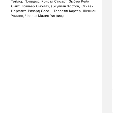
Тейлор Полидор, Кристл Стюарт, Эмбер Рейн
Смит, Ксавьер Смоллз, Джулиан Хортон, Стивен
Норфлит, Ричард Лосон, Террелл Картер, Шеннон
Уоллес, Чарльз Малик Уитфилд