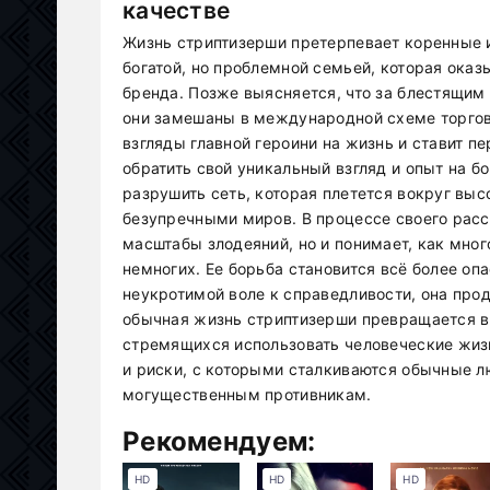
качестве
Жизнь стриптизерши претерпевает коренные и
богатой, но проблемной семьей, которая ока
бренда. Позже выясняется, что за блестящим
они замешаны в международной схеме торгов
взгляды главной героини на жизнь и ставит п
обратить свой уникальный взгляд и опыт на б
разрушить сеть, которая плетется вокруг вы
безупречными миров. В процессе своего расс
масштабы злодеяний, но и понимает, как мно
немногих. Ее борьба становится всё более оп
неукротимой воле к справедливости, она про
обычная жизнь стриптизерши превращается в
стремящихся использовать человеческие жиз
и риски, с которыми сталкиваются обычные л
могущественным противникам.
Рекомендуем:
HD
HD
HD