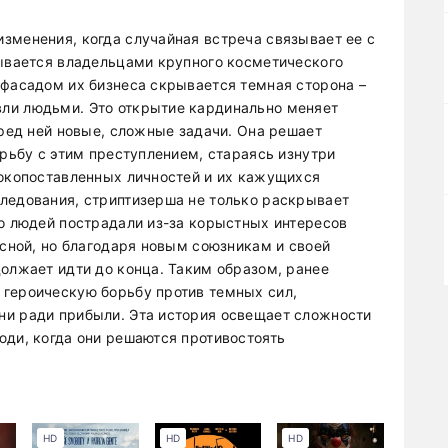
зменения, когда случайная встреча связывает ее с
зывается владельцами крупного косметического
 фасадом их бизнеса скрывается темная сторона –
ли людьми. Это открытие кардинально меняет
еред ней новые, сложные задачи. Она решает
орьбу с этим преступлением, стараясь изнутри
сокопоставленных личностей и их кажущихся
ледования, стриптизерша не только раскрывает
го людей пострадали из-за корыстных интересов
асной, но благодаря новым союзникам и своей
должает идти до конца. Таким образом, ранее
 героическую борьбу против темных сил,
ни ради прибыли. Эта история освещает сложности
юди, когда они решаются противостоять
HD
HD
HD