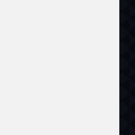
в
,
криминал