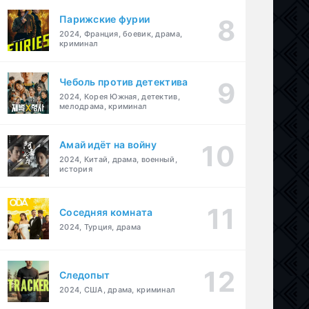
Парижские фурии
2024, Франция, боевик, драма,
криминал
Чеболь против детектива
2024, Корея Южная, детектив,
мелодрама, криминал
Амай идёт на войну
2024, Китай, драма, военный,
история
Соседняя комната
2024, Турция, драма
Следопыт
2024, США, драма, криминал