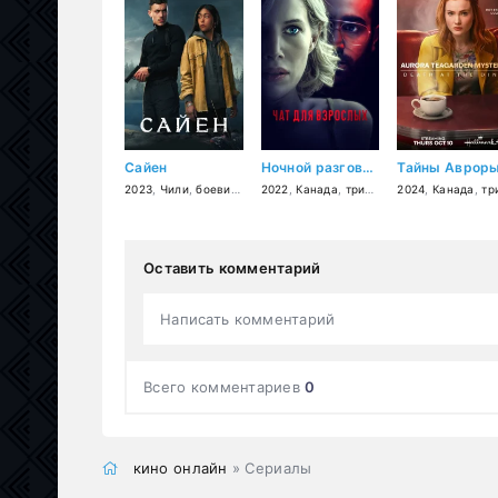
Сайен
Ночной разговор
2023
,
Чили
,
боевик
,
триллер
2022
,
Канада
,
триллер
,
2024
мелодрама
,
Канада
,
,
кри
трилл
Оставить комментарий
Написать комментарий
Всего комментариев
0
кино онлайн
» Сериалы