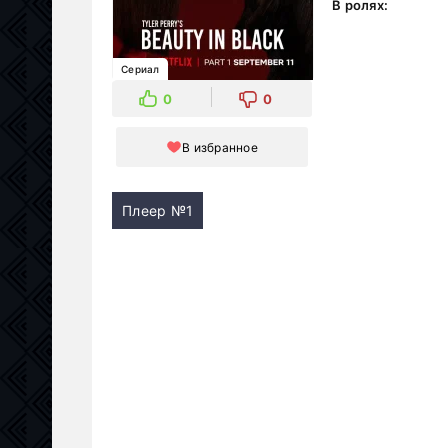
В ролях:
Сериал
0
0
В избранное
Плеер №1