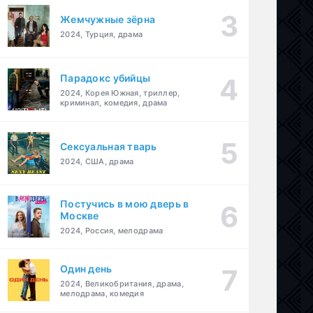
Жемчужные зёрна
2024, Турция, драма
Парадокс убийцы
2024, Корея Южная, триллер,
криминал, комедия, драма
Сексуальная тварь
2024, США, драма
Постучись в мою дверь в
Москве
2024, Россия, мелодрама
Один день
2024, Великобритания, драма,
мелодрама, комедия