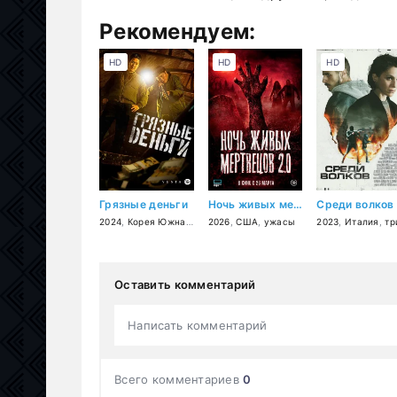
Рекомендуем:
HD
HD
HD
Грязные деньги
Ночь живых мертвецов 2.0
Среди волков
2024
,
Корея Южная
,
криминал
2026
,
США
,
триллер
,
ужасы
,
драма
2023
,
Италия
,
трилл
Оставить комментарий
Написать комментарий
Всего комментариев
0