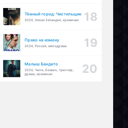
Тёмный город: Чистильщик
2024, Новая Зеландия, криминал
Право на измену
2024, Россия, мелодрама
Малыш Бандито
2024, Чили, боевик, триллер,
драма, криминал