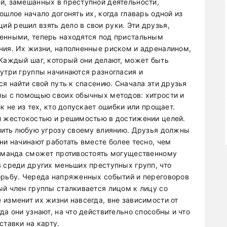
й, замешанных в преступной деятельности,
ошлое начало догонять их, когда главарь одной из
й решил взять дело в свои руки. Эти друзья,
венными, теперь находятся под пристальным
ния. Их жизни, наполненные риском и адреналином,
 Каждый шаг, который они делают, может быть
нутри группы начинаются разногласия и
ся найти свой путь к спасению. Сначала эти друзья
мы с помощью своих обычных методов: хитрости и
к не из тех, кто допускает ошибки или прощает.
й жестокостью и решимостью в достижении целей.
анить любую угрозу своему влиянию. Друзья должны
ни начинают работать вместе более тесно, чем
команда сможет противостоять могущественному
в среди других меньших преступных групп, что
орьбу. Череда напряженных событий и переговоров
ый член группы сталкивается лицом к лицу со
 изменит их жизни навсегда, вне зависимости от
да они узнают, на что действительно способны и что
ставки на карту.