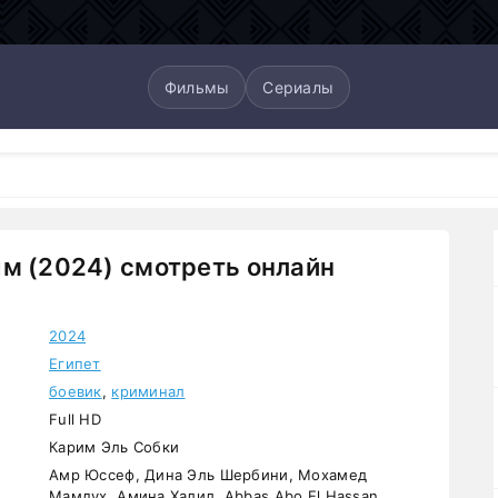
Фильмы
Сериалы
м (2024) смотреть онлайн
2024
Египет
боевик
,
криминал
Full HD
Карим Эль Собки
Амр Юссеф, Дина Эль Шербини, Мохамед
Мамдух, Амина Халил, Abbas Abo El Hassan,