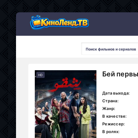
Бей первы
HD
Дата выхода:
Страна:
Жанр:
В качестве:
Режиссер:
В ролях: