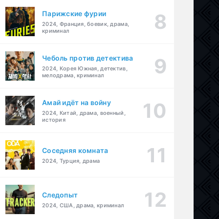
Парижские фурии
2024, Франция, боевик, драма,
криминал
Чеболь против детектива
2024, Корея Южная, детектив,
мелодрама, криминал
Амай идёт на войну
2024, Китай, драма, военный,
история
Соседняя комната
2024, Турция, драма
Следопыт
2024, США, драма, криминал