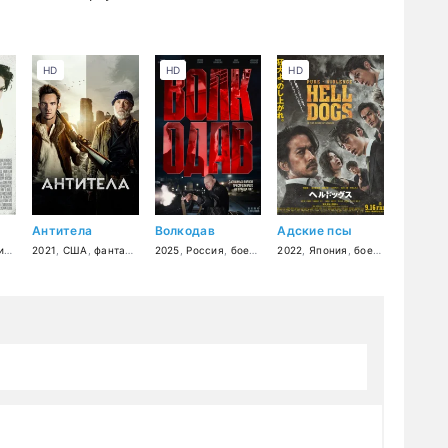
HD
HD
HD
Антитела
Волкодав
Адские псы
ер
,
2021
драма
,
США
,
криминал
,
фантастика
2025
,
боевик
,
Россия
,
триллер
,
боевик
,
триллер
2022
,
Япония
,
боевик
,
кримина