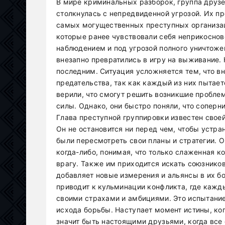
В мире криминальных разборок, группа друзе
столкнулась с непредвиденной угрозой. Их пр
самых могущественных преступных организаци
которые ранее чувствовали себя неприкосно
наблюдением и под угрозой полного уничтоже
внезапно превратились в игру на выживание.
последним. Ситуация усложняется тем, что в
предательства, так как каждый из них пытает
верили, что смогут решить возникшие пробле
силы. Однако, они быстро поняли, что соперни
Глава преступной группировки известен свое
Он не остановится ни перед чем, чтобы устр
были пересмотреть свои планы и стратегии. О
когда-либо, понимая, что только слаженная 
врагу. Также им приходится искать союзнико
добавляет новые измерения и альянсы в их б
приводит к кульминации конфликта, где кажд
своими страхами и амбициями. Это испытание
исхода борьбы. Наступает момент истины, ког
значит быть настоящими друзьями, когда все 