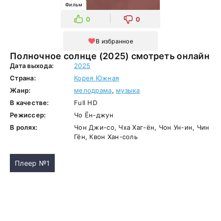
Фильм
0
0
В избранное
Полночное солнце (2025) смотреть онлайн
Дата выхода:
2025
Страна:
Корея Южная
Жанр:
мелодрама
,
музыка
В качестве:
Full HD
Режиссер:
Чо Ён-джун
В ролях:
Чон Джи-со, Чха Хаг-ён, Чон Ун-ин, Чин
Гён, Квон Хан-соль
Плеер №1