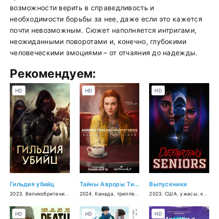
возможности верить в справедливость и
необходимости борьбы за нее, даже если это кажется
почти невозможным. Сюжет наполняется интригами,
неожиданными поворотами и, конечно, глубокими
человеческими эмоциями – от отчаяния до надежды.
Рекомендуем:
HD
HD
HD
Гильдия убийц
Тайны Авроры Тигарден: Смерть в закусочной
Выпускники
2023
,
Великобритания
,
фэнтези
2024
,
Канада
,
триллер
,
криминал
2023
,
США
,
детектив
,
ужасы
,
комедия
HD
HD
HD