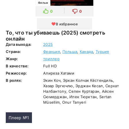
Фильм
0
0
В избранное
То, что ты убиваешь (2025) смотреть
онлайн
Дата выхода:
2025
Страна:
Франция
,
Польша
,
Канада
,
Турция
Жанр:
триллер
В качестве:
Full HD
Режиссер:
Алиреза Хатами
В ролях:
Экин Коч, Эркан Колчак Кёстендиль,
Хазар Эргючлю, Эрджан Кесал, Серхат
Налбантолу, Селен Куртаран, Айсен
Сюмерджан, Ипек Тюрктан, Sertan
Müsellim, Onur Tanyeri
Плеер №1