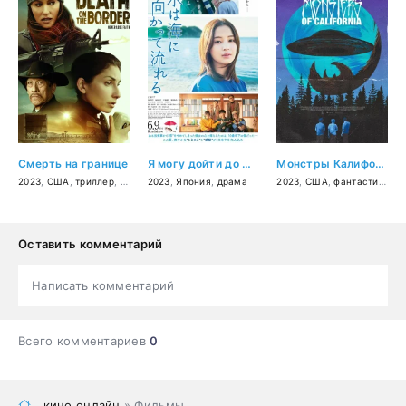
Смерть на границе
Я могу дойти до моря
Монстры Калифорнии
2023
,
США
,
триллер
,
драма
2023
,
криминал
,
Япония
,
детектив
,
драма
2023
,
США
,
фантастика
,
п
Оставить комментарий
Написать комментарий
Всего комментариев
0
кино онлайн
» Фильмы