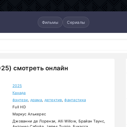
Фильмы
Сериалы
25) смотреть онлайн
2025
Канада
фэнтези
,
драма
,
детектив
,
фантастика
Full HD
Маркус Алькерес
Джованни де Лорензи, Alli Willow, Брайан Таунс,
Антонио Сабойа, James Turpin, Букасса