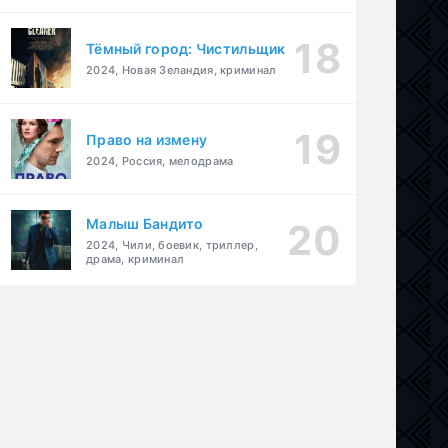
Тёмный город: Чистильщик
2024, Новая Зеландия, криминал
Право на измену
2024, Россия, мелодрама
Малыш Бандито
2024, Чили, боевик, триллер,
драма, криминал