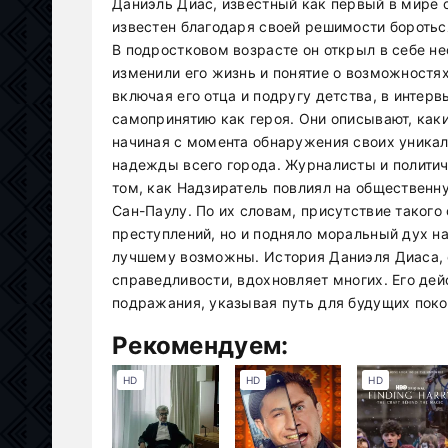
Даниэль Диас, известный как первый в мире 
известен благодаря своей решимости боротьс
В подростковом возрасте он открыл в себе н
изменили его жизнь и понятие о возможностя
включая его отца и подругу детства, в интерв
самопринятию как героя. Они описывают, как
начиная с момента обнаружения своих уника
надежды всего города. Журналисты и полити
том, как Надзиратель повлиял на общественн
Сан-Паулу. По их словам, присутствие такого
преступлений, но и подняло моральный дух на
лучшему возможны. История Даниэля Диаса, 
справедливости, вдохновляет многих. Его де
подражания, указывая путь для будущих поко
Рекомендуем:
HD
HD
HD