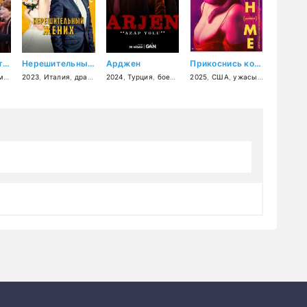
Мир Гарри Поттера: Мастерство, стоящее за магией
Нерешительный жених
Арджен
Прикоснись ко мне
ный
2023
,
,
Италия
короткометражка
,
драма
,
мелодрама
2024
,
Турция
,
боевик
,
драма
2025
,
,
США
криминал
,
ужасы
,
фантастика