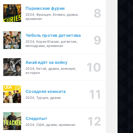
Парижские фурии
2024, Франция, боевик, драма,
криминал
Чеболь против детектива
2024, Корея Южная, детектив,
мелодрама, криминал
Амай идёт на войну
2024, Китай, драма, военный,
история
Соседняя комната
2024, Турция, драма
Следопыт
2024, США, драма, криминал