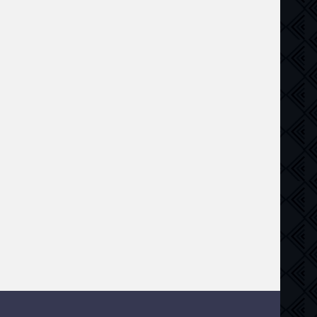
,
драма
,
комедия