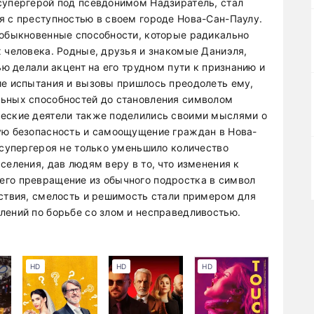
супергерой под псевдонимом Надзиратель, стал
я с преступностью в своем городе Нова-Сан-Паулу.
еобыкновенные способности, которые радикально
х человека. Родные, друзья и знакомые Даниэля,
ью делали акцент на его трудном пути к признанию и
ие испытания и вызовы пришлось преодолеть ему,
льных способностей до становления символом
ческие деятели также поделились своими мыслями о
ую безопасность и самоощущение граждан в Нова-
 супергероя не только уменьшило количество
селения, дав людям веру в то, что изменения к
его превращение из обычного подростка в символ
йствия, смелость и решимость стали примером для
лений по борьбе со злом и несправедливостью.
HD
HD
HD