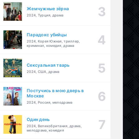
Жемчужные зёрна
2024, Турция, драма
Парадокс убийцы
2024, Корея Южная, триллер,
криминал, комедия, драма
Сексуальная тварь
2024, США, драма
Постучись в мою дверь в
Москве
2024, Россия, мелодрама
Один день
2024, Великобритания, драма,
мелодрама, комедия