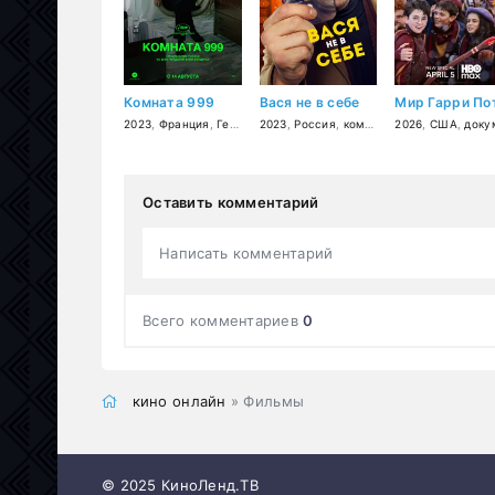
Комната 999
Вася не в себе
2023
,
Франция
,
Германия
2023
,
документальный
,
Россия
,
комедия
,
2026
фантастика
,
США
,
документаль
Оставить комментарий
Написать комментарий
Всего комментариев
0
кино онлайн
» Фильмы
© 2025 КиноЛенд.ТВ