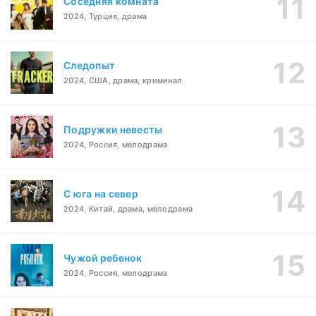
Соседняя комната
2024, Турция, драма
Следопыт
2024, США, драма, криминал
Подружки невесты
2024, Россия, мелодрама
С юга на север
2024, Китай, драма, мелодрама
Чужой ребенок
2024, Россия, мелодрама