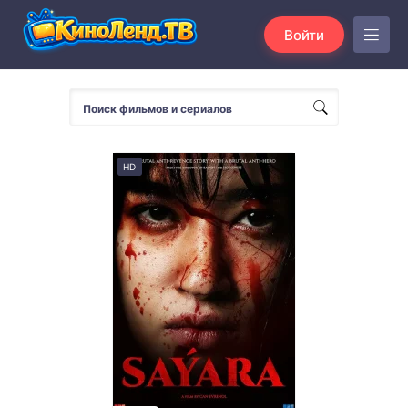
Войти
HD