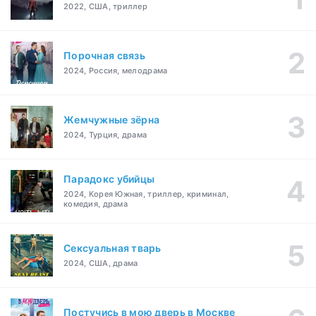
2022, США, триллер
Порочная связь
2024, Россия, мелодрама
Жемчужные зёрна
2024, Турция, драма
Парадокс убийцы
2024, Корея Южная, триллер, криминал,
комедия, драма
Сексуальная тварь
2024, США, драма
Постучись в мою дверь в Москве