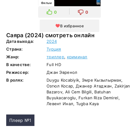
Фильм
0
0
В избранное
Саяра (2024) смотреть онлайн
Дата выхода:
2024
Страна:
Турция
Жанр:
триллер
,
криминал
В качестве:
Full HD
Режиссер:
Джан Эвренол
В ролях:
Duygu Kocabiyik, Эмре Кызылырмак,
Озгюл Косар, Джанер Атаджан, Zakirjan
Bazarov, Ali Cem Bilgili, Batuhan
Buyukacaroglu, Furkan Riza Demirel,
Левент Инал, Tugba Kaya
Плеер №1