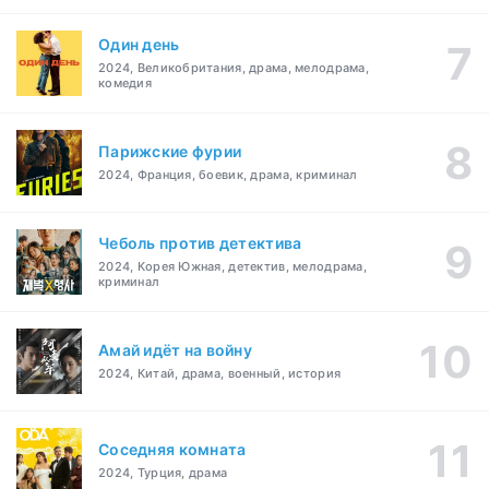
Один день
2024, Великобритания, драма, мелодрама,
комедия
Парижские фурии
2024, Франция, боевик, драма, криминал
Чеболь против детектива
2024, Корея Южная, детектив, мелодрама,
криминал
Амай идёт на войну
2024, Китай, драма, военный, история
Соседняя комната
2024, Турция, драма