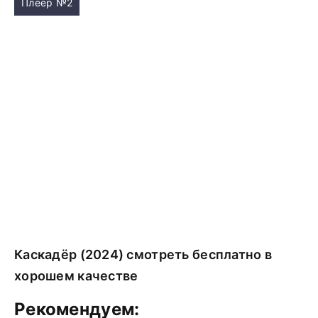
Плеер №2
Каскадёр (2024) смотреть бесплатно в
хорошем качестве
Рекомендуем: