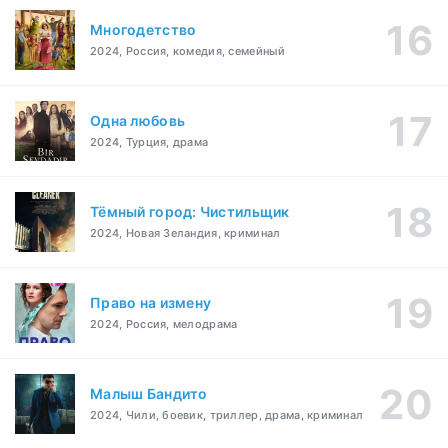
Многодетство
2024, Россия, комедия, семейный
Одна любовь
2024, Турция, драма
Тёмный город: Чистильщик
2024, Новая Зеландия, криминал
Право на измену
2024, Россия, мелодрама
Малыш Бандито
2024, Чили, боевик, триллер, драма, криминал