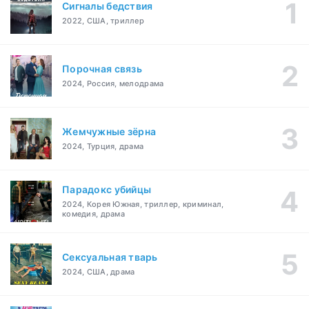
Сигналы бедствия
2022, США, триллер
Порочная связь
2024, Россия, мелодрама
Жемчужные зёрна
2024, Турция, драма
Парадокс убийцы
2024, Корея Южная, триллер, криминал,
комедия, драма
Сексуальная тварь
2024, США, драма