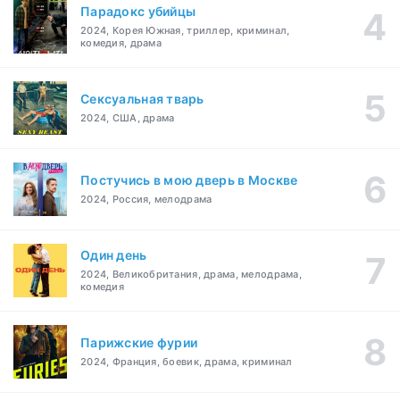
Парадокс убийцы
2024, Корея Южная, триллер, криминал,
комедия, драма
Сексуальная тварь
2024, США, драма
Постучись в мою дверь в Москве
2024, Россия, мелодрама
Один день
2024, Великобритания, драма, мелодрама,
комедия
Парижские фурии
2024, Франция, боевик, драма, криминал