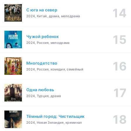
С юга на север
2024, Китай, драма, мелодрама
Чужой ребенок
2024, Россия, мелодрама
Многодетство
2024, Россия, комедия, семейный
Одна любовь
2024, Турция, драма
Тёмный город: Чистильщик
2024, Новая Зеландия, криминал