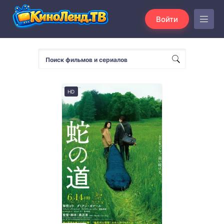
Войти
HD