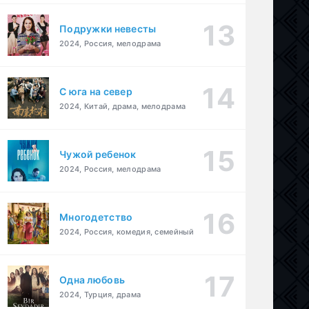
Подружки невесты
2024, Россия, мелодрама
С юга на север
2024, Китай, драма, мелодрама
Чужой ребенок
2024, Россия, мелодрама
Многодетство
2024, Россия, комедия, семейный
Одна любовь
2024, Турция, драма