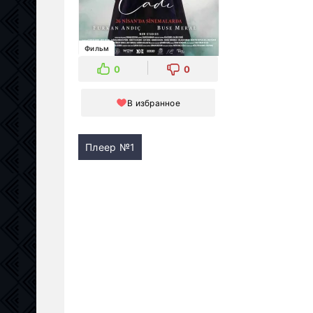
Фильм
0
0
В избранное
Плеер №1