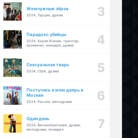
Жемчужные зёрна
2024, Турция, драма
Парадокс убийцы
2024, Корея Южная, триллер,
криминал, комедия, драма
Сексуальная тварь
2024, США, драма
Постучись в мою дверь в
Москве
2024, Россия, мелодрама
Один день
2024, Великобритания, драма,
мелодрама, комедия