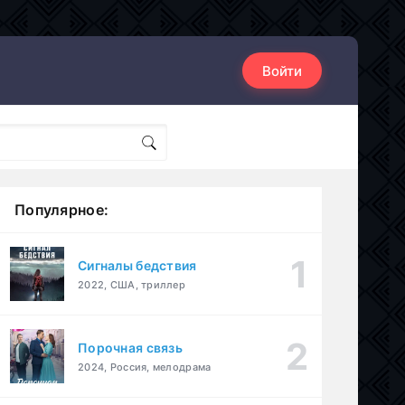
Войти
Популярное:
Сигналы бедствия
2022, США, триллер
Порочная связь
2024, Россия, мелодрама