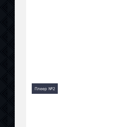
Плеер №2