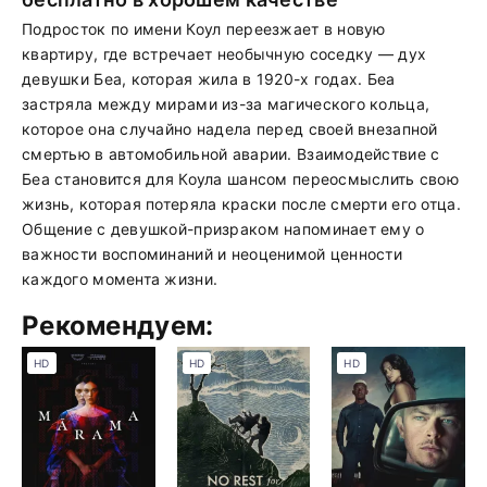
Подросток по имени Коул переезжает в новую
квартиру, где встречает необычную соседку — дух
девушки Беа, которая жила в 1920-х годах. Беа
застряла между мирами из-за магического кольца,
которое она случайно надела перед своей внезапной
смертью в автомобильной аварии. Взаимодействие с
Беа становится для Коула шансом переосмыслить свою
жизнь, которая потеряла краски после смерти его отца.
Общение с девушкой-призраком напоминает ему о
важности воспоминаний и неоценимой ценности
каждого момента жизни.
Рекомендуем:
HD
HD
HD