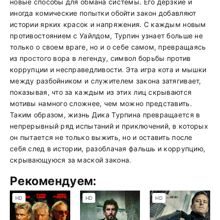
новые способы для обмана системы. Его дерзкие и
иногда комические попытки обойти закон добавляют
истории ярких красок и напряжения. С каждым новым
противостоянием с Уайлдом, Турпин узнает больше не
только о своем враге, но и о себе самом, превращаясь
из простого вора в легенду, символ борьбы против
коррупции и несправедливости. Эта игра кота и мышки
между разбойником и служителем закона затягивает,
показывая, что за каждым из этих лиц скрываются
мотивы намного сложнее, чем можно представить.
Таким образом, жизнь Дика Турпина превращается в
непрерывный ряд испытаний и приключений, в которых
он пытается не только выжить, но и оставить после
себя след в истории, разоблачая фальшь и коррупцию,
скрывающуюся за маской закона.
Рекомендуем:
HD
HD
HD