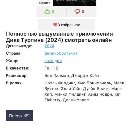
Сериал
0
0
В избранное
Полностью выдуманные приключения
Дика Турпина (2024) смотреть онлайн
Дата выхода:
2024
Страна:
Великобритания
Жанр:
комедия
В качестве:
Full HD
Режиссер:
Бен Палмер, Джордж Кэйн
В ролях:
Ноэль Филдинг, Хью Бонневилль, Марк
Вуттон, Элли Уайт, Дуэйн Боачи, Марк
Хип, Майкл Филдинг, Азим Чодри, Kiri
Flaherty, Долли Уэллс
Плеер №1