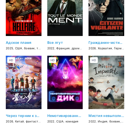
Адское пламя
Все лгут
Гражданин-мститель
2025
,
США
,
боевик
,
триллер
2022
,
криминал
,
Франция
,
драма
,
криминал
2026
,
Хорватия
,
Германия
HD
HD
HD
Через тернии к звёздам
Немотивированный Дик
Мистия невыполнима
2026
,
Китай
,
фантастика
,
комедия
2022
,
США
,
приключения
,
комедия
2022
,
Индия
,
боевик
,
трил